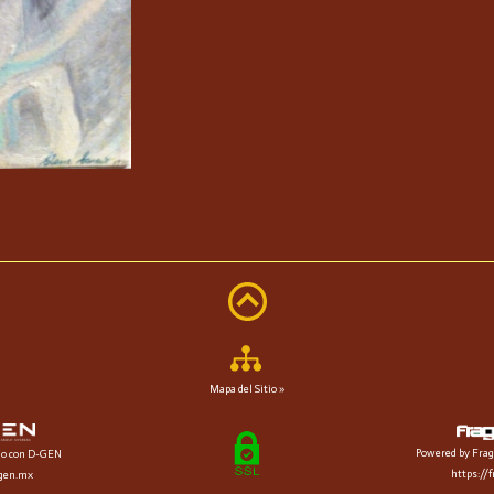
Mapa del Sitio »
Powered by Frag
do con D-GEN
https://
dgen.mx