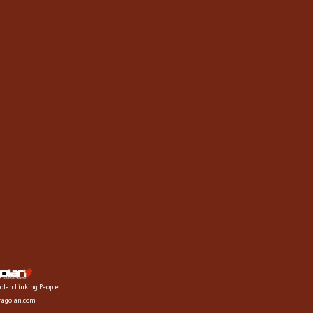
olan Linking People
fragolan.com