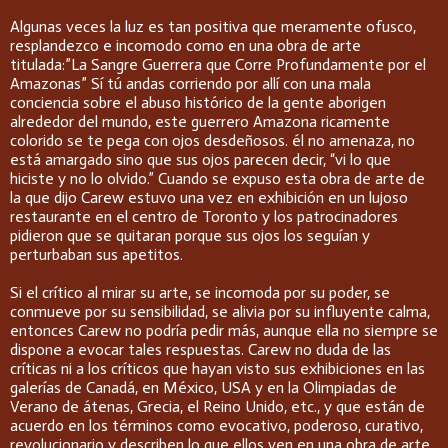
Algunas veces la luz es tan positiva que meramente ofusco,
resplandezco e incomodo como en una obra de arte
titulada:”La Sangre Guerrera que Corre Profundamente por el
Amazonas” Sí tú andas corriendo por allí con una mala
conciencia sobre el abuso histórico de la gente aborigen
alrededor del mundo, este guerrero Amazona ricamente
colorido se te pega con ojos desdeñosos. él no amenaza, no
está amargado sino que sus ojos parecen decir, “vi lo que
hiciste y no lo olvido.” Cuando se expuso esta obra de arte de
la que dijo Carew estuvo una vez en exhibición en un lujoso
restaurante en el centro de Toronto y los patrocinadores
pidieron que se quitaran porque sus ojos los seguían y
perturbaban sus apetitos.
Si el crítico al mirar su arte, se incomoda por su poder, se
conmueve por su sensibilidad, se alivia por su influyente calma,
entonces Carew no podría pedir más, aunque ella no siempre se
dispone a evocar tales respuestas. Carew no duda de las
críticas ni a los críticos que hayan visto sus exhibiciones en las
galerías de Canadá, en México, USA y en la Olimpiadas de
Verano de átenas, Grecia, el Reino Unido, etc., y que están de
acuerdo en los términos como evocativo, poderoso, curativo,
revolucionario y describen lo que ellos ven en una obra de arte