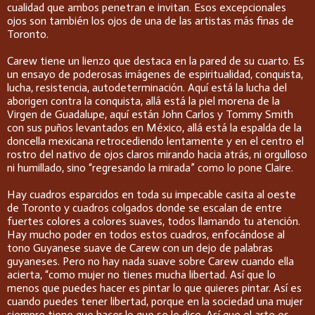
cualidad que ambos penetran e invitan. Esos excepcionales
ojos son también los ojos de una de las artistas más finas de
Toronto.
Carew tiene un lienzo que destaca en la pared de su cuarto. Es
un ensayo de poderosas imágenes de espiritualidad, conquista,
lucha, resistencia, autodeterminación. Aquí está la lucha del
aborigen contra la conquista, allá está la piel morena de la
Virgen de Guadalupe, aquí están John Carlos y Tommy Smith
con sus puños levantados en México, allá está la espalda de la
doncella mexicana retrocediendo lentamente y en el centro el
rostro del nativo de ojos claros mirando hacia atrás, ni orgulloso
ni humillado, sino “regresando la mirada” como lo pone Claire.
Hay cuadros esparcidos en toda su impecable casita al oeste
de Toronto y cuadros colgados donde se escalan de entre
fuertes colores a colores suaves, todos llamando tu atención.
Hay mucho poder en todos estos cuadros, enfocándose al
tono Guyanese suave de Carew con un dejo de palabras
guyaneses. Pero no hay nada suave sobre Carew cuando ella
acierta, “como mujer no tienes mucha libertad. Así que lo
menos que puedes hacer es pintar lo que quieres pintar. Así es
cuando puedes tener libertad, porque en la sociedad una mujer
siempre tiene que hacer lo que se le dice. Así que el arte es