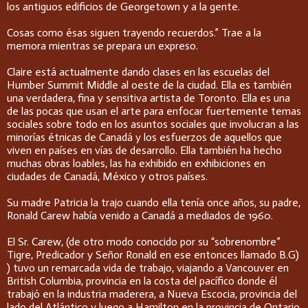
los antiguos edificios de Georgetown y a la gente.
Cosas como ésas siguen trayendo recuerdos.” Trae a la
memora mientras se prepara un expreso.
Claire está actualmente dando clases en las escuelas del
Humber Summit Middle al oeste de la ciudad. Ella es también
una verdadera, fina y sensitiva artista de Toronto. Ella es una
de las pocas que usan el arte para enfocar fuertemente temas
sociales sobre todo en los asuntos sociales que involucran a las
minorías étnicas de Canadá y los esfuerzos de aquellos que
viven en países en vías de desarrollo. Ella también ha hecho
muchas obras loables, las ha exhibido en exhibiciones en
ciudades de Canadá, México y otros países.
Su madre Patricia la trajo cuando ella tenía once años, su padre,
Ronald Carew había venido a Canadá a mediados de 1960.
El Sr. Carew, (de otro modo conocido por su “sobrenombre”
Tigre, Predicador y Señor Ronald en ese entonces llamado B.G)
) tuvo un remarcada vida de trabajo, viajando a Vancouver en
British Columbia, provincia en la costa del pacífico donde él
trabajó en la industria maderera, a Nueva Escocia, provincia del
lado del Atlántico y luego a Hamilton en la provincia de Ontario