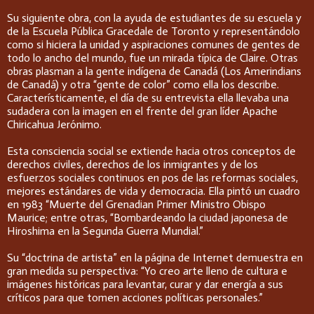
Su siguiente obra, con la ayuda de estudiantes de su escuela y
de la Escuela Pública Gracedale de Toronto y representándolo
como si hiciera la unidad y aspiraciones comunes de gentes de
todo lo ancho del mundo, fue un mirada típica de Claire. Otras
obras plasman a la gente indígena de Canadá (Los Amerindians
de Canadá) y otra “gente de color” como ella los describe.
Característicamente, el día de su entrevista ella llevaba una
sudadera con la imagen en el frente del gran líder Apache
Chiricahua Jerónimo.
Esta consciencia social se extiende hacia otros conceptos de
derechos civiles, derechos de los inmigrantes y de los
esfuerzos sociales continuos en pos de las reformas sociales,
mejores estándares de vida y democracia. Ella pintó un cuadro
en 1983 “Muerte del Grenadian Primer Ministro Obispo
Maurice; entre otras, “Bombardeando la ciudad japonesa de
Hiroshima en la Segunda Guerra Mundial.”
Su “doctrina de artista” en la página de Internet demuestra en
gran medida su perspectiva: “Yo creo arte lleno de cultura e
imágenes históricas para levantar, curar y dar energía a sus
críticos para que tomen acciones políticas personales.”