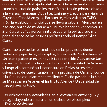
donde él fue un trabajador del metal. Claire recuerda con cariño
cuando su querido padre les mandó boletos de primera clase a
ella y a sus hermanas Vivvette, Corinne y Debbie para viajar de
Guyana a Canadá en 1967. Por suerte, ellas visitaron EXPO-
1967, la exhibición mundial que se llevó a cabo en Montreal en
ese año, antes de mudarse a su nuevo hogar en Vancouver. La
Sra. Carew es “La persona interesada en la polìtica que me
pone al tanto de las noticias políticas todo el tiempo.” dice
Claire.
Claire fue a escuelas secundarias en las provincias donde
trabajó su papá. Arte, ella explica, le vino a ella “naturalmente”.
Un lejano pariente es un novelista reconocido Guayanese Jan
Carew. En Toronto, ella se graduó en la Universidad de Arte en
y luego ella terminó su Licenciatura en Bellas Artes de la
universidad de Guelp, también en la provincia de Ontario, donde
ella fue una estudiante sobresaliente. El año pasado, ella hizo
su Maestría en Arte en el Instituto Allende/ Universidad de
Guanajuato, México.
Las exhibiciones y actividades en el extranjero entre 1988 y
2005 incluyendo un mural en un edificio en el complejo
Olímpico de átenas.