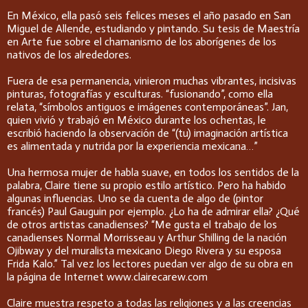
En México, ella pasó seis felices meses el año pasado en San
Miguel de Allende, estudiando y pintando. Su tesis de Maestría
en Arte fue sobre el chamanismo de los aborígenes de los
nativos de los alrededores.
Fuera de esa permanencia, vinieron muchas vibrantes, incisivas
pinturas, fotografías y esculturas. “fusionando”, como ella
relata, “símbolos antiguos e imágenes contemporáneas”. Jan,
quien vivió y trabajó en México durante los ochentas, le
escribió haciendo la observación de “(tu) imaginación artística
es alimentada y nutrida por la experiencia mexicana…”
Una hermosa mujer de habla suave, en todos los sentidos de la
palabra, Claire tiene su propio estilo artístico. Pero ha habido
algunas influencias. Uno se da cuenta de algo de (pintor
francés) Paul Gauguin por ejemplo. ¿Lo ha de admirar ella? ¿Qué
de otros artistas canadienses? “Me gusta el trabajo de los
canadienses Normal Morrisseau y Arthur Shilling de la nación
Ojibway y del muralista mexicano Diego Rivera y su esposa
Frida Kalo.” Tal vez los lectores puedan ver algo de su obra en
la página de Internet www.clairecarew.com
Claire muestra respeto a todas las religiones y a las creencias