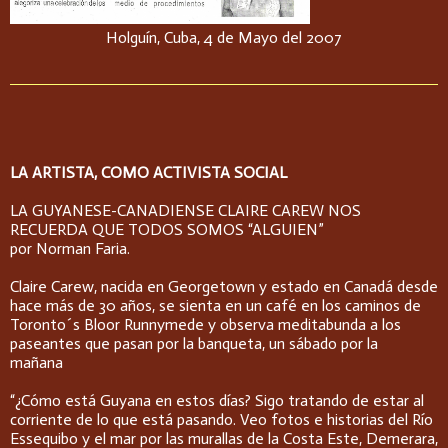
Holguín, Cuba, 4 de Mayo del 2007
LA ARTISTA, COMO ACTIVISTA SOCIAL
LA GUYANESE-CANADIENSE CLAIRE CAREW NOS
RECUERDA QUE TODOS SOMOS “ALGUIEN”
por Norman Faria.
Claire Carew, nacida en Georgetown y estado en Canadá desde
hace más de 30 años, se sienta en un café en los caminos de
Toronto´s Bloor Runnymede y observa meditabunda a los
paseantes que pasan por la banqueta, un sábado por la
mañana
“¿Cómo está Guyana en estos días? Sigo tratando de estar al
corriente de lo que está pasando. Veo fotos e historias del Río
Essequibo y el mar por las murallas de la Costa Este, Demerara,