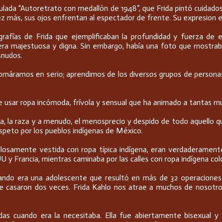
ulada “Autoretrato con medallón de 1948”, que Frida pintó cuidados
 vez más, sus ojos enfrentan al espectador de frente. Su expresion e
fías de Frida que ejemplificaban la profundidad y fuerza de e
ra majestuosa y digna. Sin embargo, había una foto que mostraba 
snudos.
 tomáramos en serio; aprendimos de los diversos grupos de persona
usar ropa incómoda, frívola y sensual que ha animado a tantas muje
cia, la raza y a menudo, el menosprecio y despido de todo aquello q
speto por los pueblos indígenas de México.
ullosamente vestida con ropa típica indígena, eran verdaderament
UU y Francia, mientras caminaba por las calles con ropa indígena co
ando era una adolescente que resultó en más de 32 operaciones y 
e casaron dos veces. Frida Kahlo nos atrae a muchos de nosotros
uedas cuando era la necesitaba. Ella fue abiertamente bisexual y