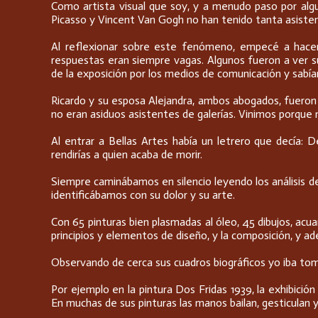
Como artista visual que soy, y a menudo paso por algun
Picasso y Vincent Van Gogh no han tenido tanta asistenc
Al reflexionar sobre este fenómeno, empecé a hacer 
respuestas eran siempre vagas. Algunos fueron a ver su
de la exposición por los medios de comunicación y sabían 
Ricardo y su esposa Alejandra, ambos abogados, fueron a 
no eran asiduos asistentes de galerías. Vinimos porque no
Al entrar a Bellas Artes había un letrero que decía:
rendirías a quien acaba de morir.
Siempre caminábamos en silencio leyendo los análisis de 
identificábamos con su dolor y su arte.
Con 65 pinturas bien plasmadas al óleo, 45 dibujos, acu
principios y elementos de diseño, y la composición, y a
Observando de cerca sus cuadros biográficos yo iba toma
Por ejemplo en la pintura Dos Fridas 1939, la exhibici
En muchas de sus pinturas las manos bailan, gesticulan y