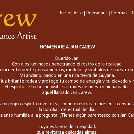
Inicio
|
Arte
|
Revisiones
|
Poemas
|
T
HOMENAJE A JAN CAREW
Querido Jan:
Con ojos luminosos penetrando el rostro de la realidad,
 elocuentemente pensamientos, modelos y símbolos de nuestro lina
Mi anciano, nacido en una rica tierra de Guyana:
 luz brillante rodea y protege tu campo de energía y tu elevado y r
El espíritu se ha hecho visible a través de nuestro bienamado,
aquél llamado Jan Carew.
 mi propio espíritu revolotea, sonrío mientras tu presencia envue
la homilía intelectual del día.
siento humilde a la pregunta: ¿Tienes algún parentesco con Jan Ca
Tuya es la voz de integridad,
que revitaliza delicadas almas,