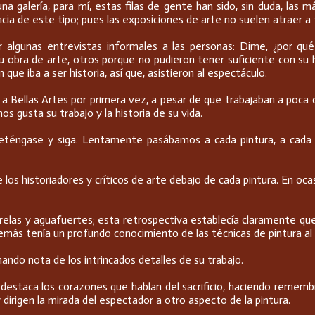
a galería, para mí, estas filas de gente han sido, sin duda, las m
ia de este tipo; pues las exposiciones de arte no suelen atraer a
algunas entrevistas informales a las personas: Dime, ¿por qué
 obra de arte, otros porque no pudieron tener suficiente con su 
que iba a ser historia, así que, asistieron al espectáculo.
Bellas Artes por primera vez, a pesar de que trabajaban a poca dista
s gusta su trabajo y la historia de su vida.
 Deténgase y siga. Lentamente pasábamos a cada pintura, a cada c
los historiadores y críticos de arte debajo de cada pintura. En oca
arelas y aguafuertes; esta retrospectiva establecía claramente qu
demás tenía un profundo conocimiento de las técnicas de pintura al 
ndo nota de los intrincados detalles de su trabajo.
ón destaca los corazones que hablan del sacrificio, haciendo remem
 dirigen la mirada del espectador a otro aspecto de la pintura.