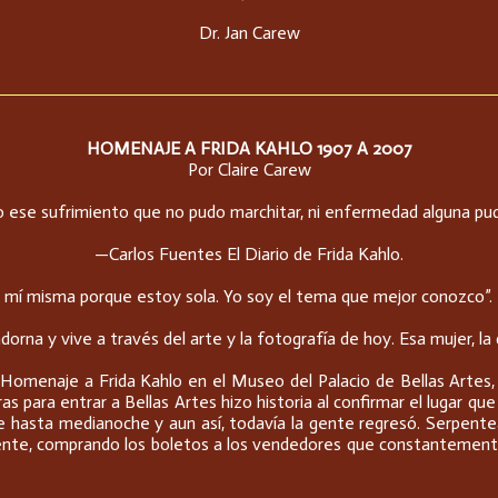
Dr. Jan Carew
HOMENAJE A FRIDA KAHLO 1907 A 2007
Por Claire Carew
 ese sufrimiento que no pudo marchitar, ni enfermedad alguna pudo
—Carlos Fuentes El Diario de Frida Kahlo.
 mí misma porque estoy sola. Yo soy el tema que mejor conozco”. 
dorna y vive a través del arte y la fotografía de hoy. Esa mujer, 
l Homenaje a Frida Kahlo en el Museo del Palacio de Bellas Artes,
as para entrar a Bellas Artes hizo historia al confirmar el lugar qu
e hasta medianoche y aun así, todavía la gente regresó. Serpentean
amente, comprando los boletos a los vendedores que constantemen