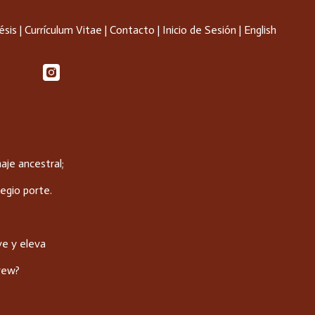
ésis
|
Currículum Vitae
|
Contacto
|
Inicio de Sesión
|
English
je ancestral;
egio porte.
lve y eleva
rew?