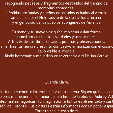
recogiendo pedazos y fragmentos destruidos del tiempo de
memorias esparcidas,
pérdidas profundas y sueños enterrados echados al viento,
arrasados por el Holocausto de la esclavitud africana
y el genocidio de los pueblos aborígenes de América.
Tu mano y tu suave voz guían, moldean y dan forma,
transforman nuestras verdades y aspiraciones;
A través de tus libros, ensayos, poemas y observaciones.
 mientras, tu ternura y espíritu compasivo armonizan con el cosm
de lo visible e invisible;
Rindo homenaje y me inclino en reverencia a ti Dr. Jan Carew.
Querida Claire:
as pinturas realmente hicieron que valiera la pena. Siguen grabadas
 colores me recuerdan lo mejor de lo último de la obra de Aubrey W
des fantasmagóricas. Tu imaginación artística es alimentada y su
éril de Toronto. Tus pinturas están informadas con un poder espirit
Toronto saque esto de ti.