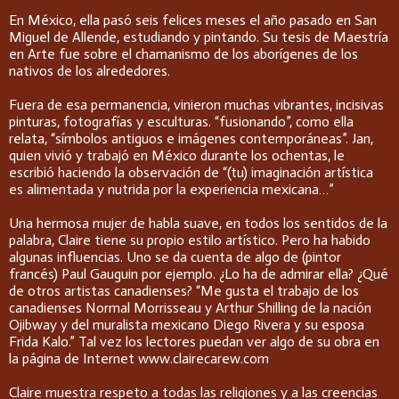
En México, ella pasó seis felices meses el año pasado en San
Miguel de Allende, estudiando y pintando. Su tesis de Maestría
en Arte fue sobre el chamanismo de los aborígenes de los
nativos de los alrededores.
Fuera de esa permanencia, vinieron muchas vibrantes, incisivas
pinturas, fotografías y esculturas. “fusionando”, como ella
relata, “símbolos antiguos e imágenes contemporáneas”. Jan,
quien vivió y trabajó en México durante los ochentas, le
escribió haciendo la observación de “(tu) imaginación artística
es alimentada y nutrida por la experiencia mexicana…”
Una hermosa mujer de habla suave, en todos los sentidos de la
palabra, Claire tiene su propio estilo artístico. Pero ha habido
algunas influencias. Uno se da cuenta de algo de (pintor
francés) Paul Gauguin por ejemplo. ¿Lo ha de admirar ella? ¿Qué
de otros artistas canadienses? “Me gusta el trabajo de los
canadienses Normal Morrisseau y Arthur Shilling de la nación
Ojibway y del muralista mexicano Diego Rivera y su esposa
Frida Kalo.” Tal vez los lectores puedan ver algo de su obra en
la página de Internet www.clairecarew.com
Claire muestra respeto a todas las religiones y a las creencias