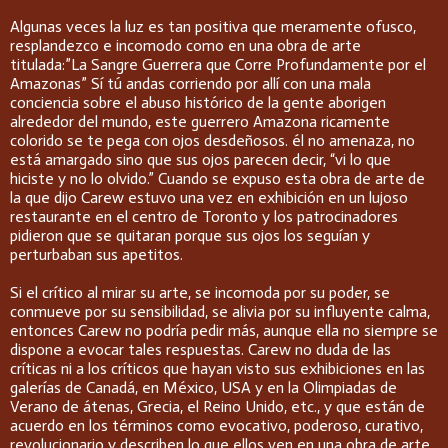
Algunas veces la luz es tan positiva que meramente ofusco,
resplandezco e incomodo como en una obra de arte
titulada:”La Sangre Guerrera que Corre Profundamente por el
Amazonas” Sí tú andas corriendo por allí con una mala
conciencia sobre el abuso histórico de la gente aborigen
alrededor del mundo, este guerrero Amazona ricamente
colorido se te pega con ojos desdeñosos. él no amenaza, no
está amargado sino que sus ojos parecen decir, “vi lo que
hiciste y no lo olvido.” Cuando se expuso esta obra de arte de
la que dijo Carew estuvo una vez en exhibición en un lujoso
restaurante en el centro de Toronto y los patrocinadores
pidieron que se quitaran porque sus ojos los seguían y
perturbaban sus apetitos.
Si el crítico al mirar su arte, se incomoda por su poder, se
conmueve por su sensibilidad, se alivia por su influyente calma,
entonces Carew no podría pedir más, aunque ella no siempre se
dispone a evocar tales respuestas. Carew no duda de las
críticas ni a los críticos que hayan visto sus exhibiciones en las
galerías de Canadá, en México, USA y en la Olimpiadas de
Verano de átenas, Grecia, el Reino Unido, etc., y que están de
acuerdo en los términos como evocativo, poderoso, curativo,
revolucionario y describen lo que ellos ven en una obra de arte