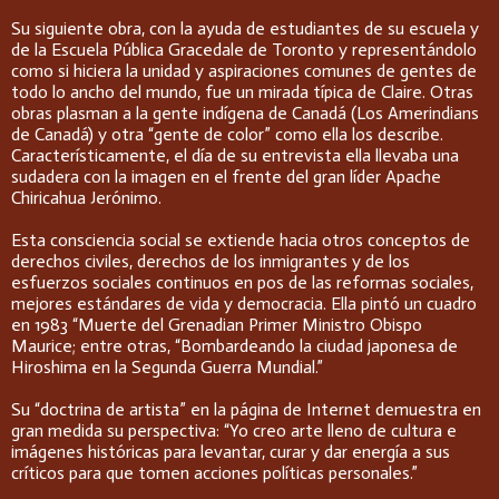
Su siguiente obra, con la ayuda de estudiantes de su escuela y
de la Escuela Pública Gracedale de Toronto y representándolo
como si hiciera la unidad y aspiraciones comunes de gentes de
todo lo ancho del mundo, fue un mirada típica de Claire. Otras
obras plasman a la gente indígena de Canadá (Los Amerindians
de Canadá) y otra “gente de color” como ella los describe.
Característicamente, el día de su entrevista ella llevaba una
sudadera con la imagen en el frente del gran líder Apache
Chiricahua Jerónimo.
Esta consciencia social se extiende hacia otros conceptos de
derechos civiles, derechos de los inmigrantes y de los
esfuerzos sociales continuos en pos de las reformas sociales,
mejores estándares de vida y democracia. Ella pintó un cuadro
en 1983 “Muerte del Grenadian Primer Ministro Obispo
Maurice; entre otras, “Bombardeando la ciudad japonesa de
Hiroshima en la Segunda Guerra Mundial.”
Su “doctrina de artista” en la página de Internet demuestra en
gran medida su perspectiva: “Yo creo arte lleno de cultura e
imágenes históricas para levantar, curar y dar energía a sus
críticos para que tomen acciones políticas personales.”