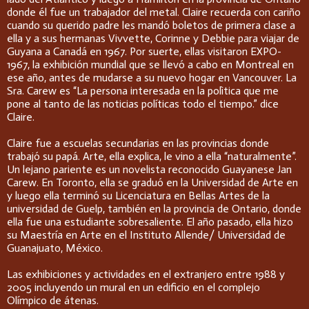
donde él fue un trabajador del metal. Claire recuerda con cariño
cuando su querido padre les mandó boletos de primera clase a
ella y a sus hermanas Vivvette, Corinne y Debbie para viajar de
Guyana a Canadá en 1967. Por suerte, ellas visitaron EXPO-
1967, la exhibición mundial que se llevó a cabo en Montreal en
ese año, antes de mudarse a su nuevo hogar en Vancouver. La
Sra. Carew es “La persona interesada en la polìtica que me
pone al tanto de las noticias políticas todo el tiempo.” dice
Claire.
Claire fue a escuelas secundarias en las provincias donde
trabajó su papá. Arte, ella explica, le vino a ella “naturalmente”.
Un lejano pariente es un novelista reconocido Guayanese Jan
Carew. En Toronto, ella se graduó en la Universidad de Arte en
y luego ella terminó su Licenciatura en Bellas Artes de la
universidad de Guelp, también en la provincia de Ontario, donde
ella fue una estudiante sobresaliente. El año pasado, ella hizo
su Maestría en Arte en el Instituto Allende/ Universidad de
Guanajuato, México.
Las exhibiciones y actividades en el extranjero entre 1988 y
2005 incluyendo un mural en un edificio en el complejo
Olímpico de átenas.