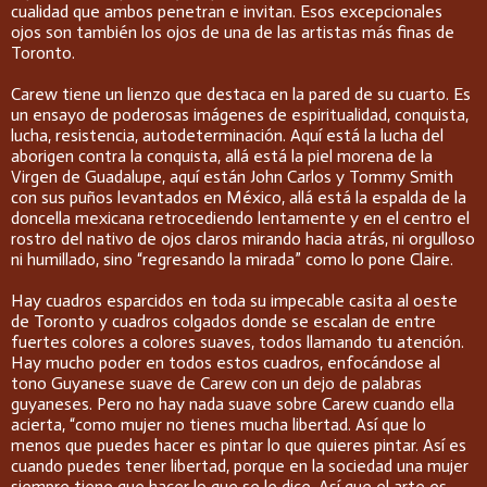
cualidad que ambos penetran e invitan. Esos excepcionales
ojos son también los ojos de una de las artistas más finas de
Toronto.
Carew tiene un lienzo que destaca en la pared de su cuarto. Es
un ensayo de poderosas imágenes de espiritualidad, conquista,
lucha, resistencia, autodeterminación. Aquí está la lucha del
aborigen contra la conquista, allá está la piel morena de la
Virgen de Guadalupe, aquí están John Carlos y Tommy Smith
con sus puños levantados en México, allá está la espalda de la
doncella mexicana retrocediendo lentamente y en el centro el
rostro del nativo de ojos claros mirando hacia atrás, ni orgulloso
ni humillado, sino “regresando la mirada” como lo pone Claire.
Hay cuadros esparcidos en toda su impecable casita al oeste
de Toronto y cuadros colgados donde se escalan de entre
fuertes colores a colores suaves, todos llamando tu atención.
Hay mucho poder en todos estos cuadros, enfocándose al
tono Guyanese suave de Carew con un dejo de palabras
guyaneses. Pero no hay nada suave sobre Carew cuando ella
acierta, “como mujer no tienes mucha libertad. Así que lo
menos que puedes hacer es pintar lo que quieres pintar. Así es
cuando puedes tener libertad, porque en la sociedad una mujer
siempre tiene que hacer lo que se le dice. Así que el arte es