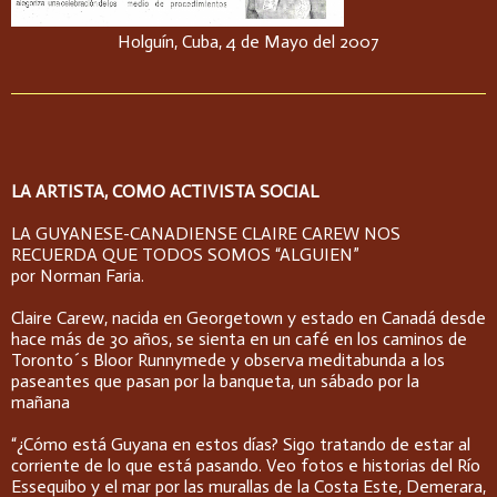
Holguín, Cuba, 4 de Mayo del 2007
LA ARTISTA, COMO ACTIVISTA SOCIAL
LA GUYANESE-CANADIENSE CLAIRE CAREW NOS
RECUERDA QUE TODOS SOMOS “ALGUIEN”
por Norman Faria.
Claire Carew, nacida en Georgetown y estado en Canadá desde
hace más de 30 años, se sienta en un café en los caminos de
Toronto´s Bloor Runnymede y observa meditabunda a los
paseantes que pasan por la banqueta, un sábado por la
mañana
“¿Cómo está Guyana en estos días? Sigo tratando de estar al
corriente de lo que está pasando. Veo fotos e historias del Río
Essequibo y el mar por las murallas de la Costa Este, Demerara,