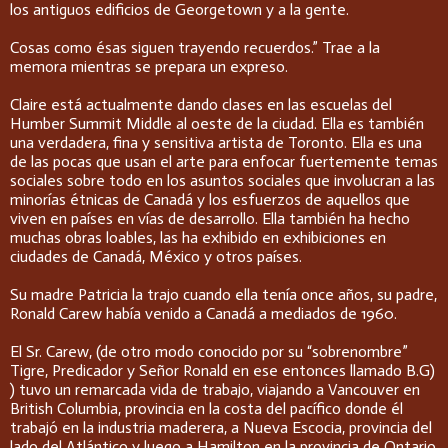
los antiguos edificios de Georgetown y a la gente.
Cosas como ésas siguen trayendo recuerdos.” Trae a la
memora mientras se prepara un expreso.
Claire está actualmente dando clases en las escuelas del
Humber Summit Middle al oeste de la ciudad. Ella es también
una verdadera, fina y sensitiva artista de Toronto. Ella es una
de las pocas que usan el arte para enfocar fuertemente temas
sociales sobre todo en los asuntos sociales que involucran a las
minorías étnicas de Canadá y los esfuerzos de aquellos que
viven en países en vías de desarrollo. Ella también ha hecho
muchas obras loables, las ha exhibido en exhibiciones en
ciudades de Canadá, México y otros países.
Su madre Patricia la trajo cuando ella tenía once años, su padre,
Ronald Carew había venido a Canadá a mediados de 1960.
El Sr. Carew, (de otro modo conocido por su “sobrenombre”
Tigre, Predicador y Señor Ronald en ese entonces llamado B.G)
) tuvo un remarcada vida de trabajo, viajando a Vancouver en
British Columbia, provincia en la costa del pacífico donde él
trabajó en la industria maderera, a Nueva Escocia, provincia del
lado del Atlántico y luego a Hamilton en la provincia de Ontario